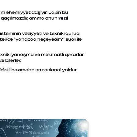
hüm əhəmiyyət daşıyır. Lakin bu
mı qaçılmazdır, amma onun
real
steminin vəziyyəti və texniki qulluq
təkcə “yanacaq neçəyədir?” sualı ilə
exniki yanaşma və məlumatlı qərarlar
 bilərlər.
tli baxımdan ən rasional yoldur.