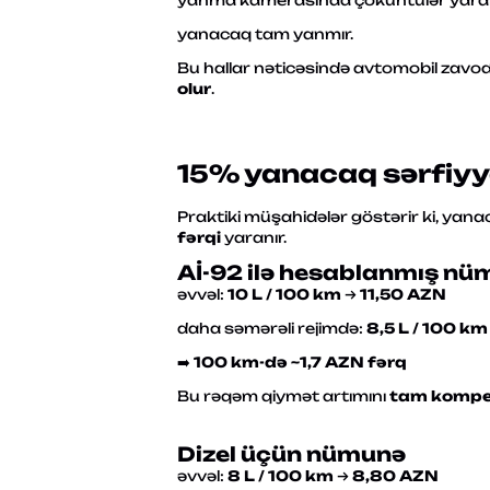
yanma kamerasında çöküntülər yaran
yanacaq tam yanmır.
Bu hallar nəticəsində avtomobil zavod
olur
.
15% yanacaq sərfiyyat
Praktiki müşahidələr göstərir ki, yan
fərqi
yaranır.
Aİ-92 ilə hesablanmış nümu
əvvəl:
10 L / 100 km
→
11,50 AZN
daha səmərəli rejimdə:
8,5 L / 100 km
➡️
100 km-də ~1,7 AZN fərq
Bu rəqəm qiymət artımını
tam kompe
Dizel üçün nümunə
əvvəl:
8 L / 100 km
→
8,80 AZN