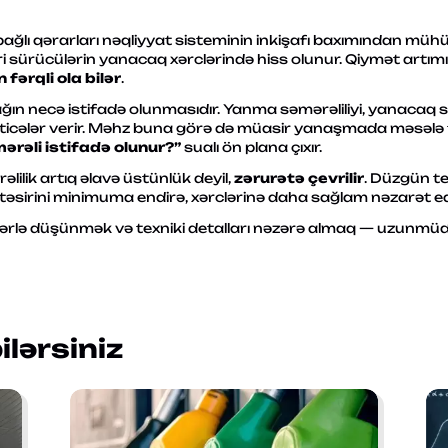
 bağlı qərarları nəqliyyat sisteminin inkişafı baxımından mü
ri sürücülərin yanacaq xərclərində hiss olunur. Qiymət artı
fərqli ola bilər
.
ın necə istifadə olunmasıdır. Yanma səmərəliliyi, yanacaq si
nəticələr verir. Məhz buna görə də müasir yanaşmada məsələ 
rəli istifadə olunur?”
sualı ön plana çıxır.
ilik artıq əlavə üstünlük deyil,
zərurətə çevrilir
. Düzgün t
əsirini minimuma endirə, xərclərinə daha sağlam nəzarət edə
ə düşünmək və texniki detalları nəzərə almaq — uzunmüddə
lərsiniz