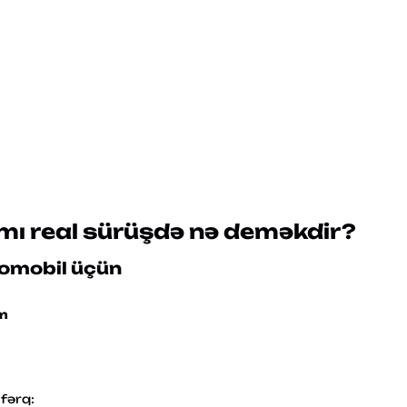
mı real sürüşdə nə deməkdir?
tomobil üçün
km
fərq: