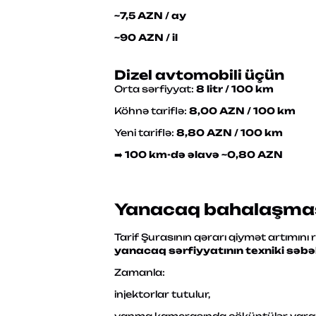
~7,5 AZN / ay
~90 AZN / il
Dizel avtomobili üçün
Orta sərfiyyat:
8 litr / 100 km
Köhnə tariflə:
8,00 AZN / 100 km
Yeni tariflə:
8,80 AZN / 100 km
➡️
100 km-də əlavə ~0,80 AZN
Yanacaq bahalaşmas
Tarif Şurasının qərarı qiymət artımını
yanacaq sərfiyyatının texniki səb
Zamanla:
injektorlar tutulur,