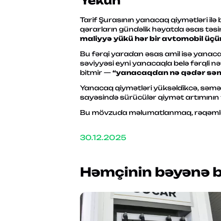
Yekun
Tarif Şurasının yanacaq qiymətləri ilə
qərarların gündəlik həyatda əsas təsi
maliyyə yükü hər bir avtomobil üçün 
Bu fərqi yaradan əsas amil isə yanacağ
səviyyəsi eyni yanacaqla belə fərqli 
bitmir —
“yanacaqdan nə qədər səmə
Yanacaq qiymətləri yüksəldikcə, səmərəl
sayəsində sürücülər qiymət artımının t
Bu mövzuda məlumatlanmaq, rəqəmlərl
30.12.2025
Həmçinin bəyənə bi