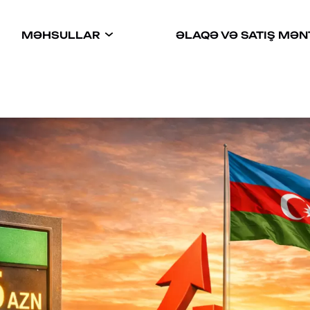
MƏHSULLAR
ƏLAQƏ VƏ SATIŞ MƏ