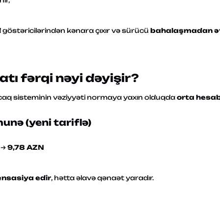
ır,
YAXIN ZAMANDA ƏLAQƏ
SAXLAYACAQ.
 göstəricilərindən kənara çıxır və sürücü
bahalaşmadan əvv
ı fərqi nəyi dəyişir?
acaq sisteminin vəziyyəti normaya yaxın olduqda
orta hesab
nə (yeni tariflə)
→
9,78 AZN
nsasiya edir
, hətta əlavə qənaət yaradır.