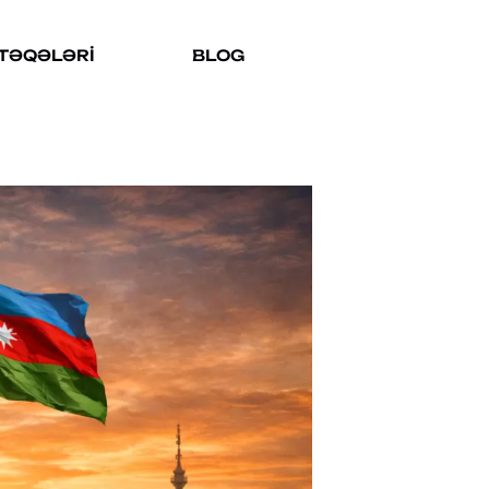
NTƏQƏLƏRİ
BLOG