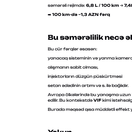
səmərəli rejimdə:
6,8 L / 100 km
→
7,
➡️
100 km-də ~1,3 AZN fərq
Bu səmərəlilik necə ə
Bu cür fərqlər əsasən:
yanacaq sisteminin və yanma kamerası
alışmanın sabit olması,
injektorların düzgün püskürtməsi
setan ədədinin artımı və s. ilə bağlıdır.
Avropa ölkələrində bu yanaşma uzun i
edilir. Bu kontekstdə
VIF
kimi istehsalç
Burada məqsəd qısa müddətli effekt 