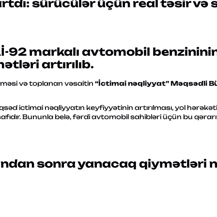
tdı: sürücülər üçün real təsir və 
İ-92 markalı avtomobil benzinini
ləri artırılıb.
nməsi və toplanan vəsaitin
“İctimai nəqliyyat” Məqsədli 
əd ictimai nəqliyyatın keyfiyyətinin artırılması, yol hərəkəti
ıdır. Bununla belə, fərdi avtomobil sahibləri üçün bu qərarı
rından sonra yanacaq qiymətləri 