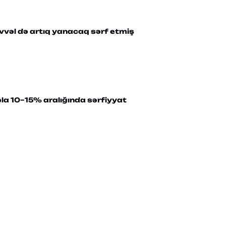
əl də artıq yanacaq sərf etmiş
la 10–15% aralığında sərfiyyat