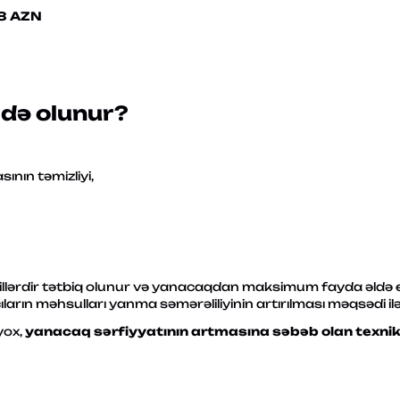
48 AZN
ldə olunur?
nın təmizliyi,
llərdir tətbiq olunur və yanacaqdan maksimum fayda əldə et
ıların məhsulları yanma səmərəliliyinin artırılması məqsədi ilə
yox,
yanacaq sərfiyyatının artmasına səbəb olan texniki 