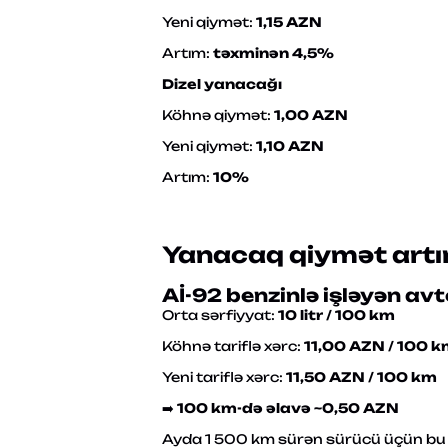
Yeni qiymət:
1,15 AZN
Artım:
təxminən 4,5%
Dizel yanacağı
Köhnə qiymət:
1,00 AZN
Yeni qiymət:
1,10 AZN
Artım:
10%
Yanacaq qiymət artı
Aİ-92 benzinlə işləyən av
Orta sərfiyyat:
10 litr / 100 km
Köhnə tariflə xərc:
11,00 AZN / 100 
Yeni tariflə xərc:
11,50 AZN / 100 km
➡️
100 km-də əlavə ~0,50 AZN
Ayda 1 500 km sürən sürücü üçün bu 