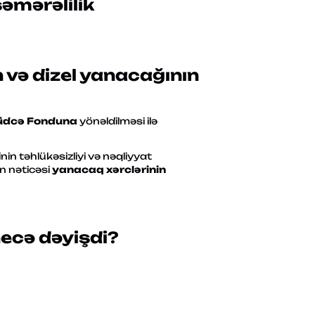
səmərəlilik
n
və
dizel yanacağının
Büdcə Fonduna
yönəldilməsi ilə
nin təhlükəsizliyi və nəqliyyat
n nəticəsi
yanacaq xərclərinin
necə dəyişdi?