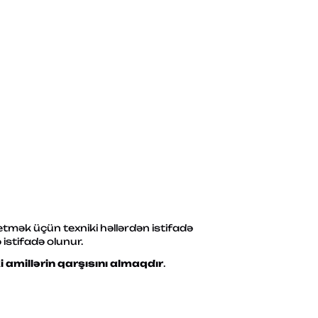
mək üçün texniki həllərdən istifadə
 istifadə olunur.
amillərin qarşısını almaqdır
.