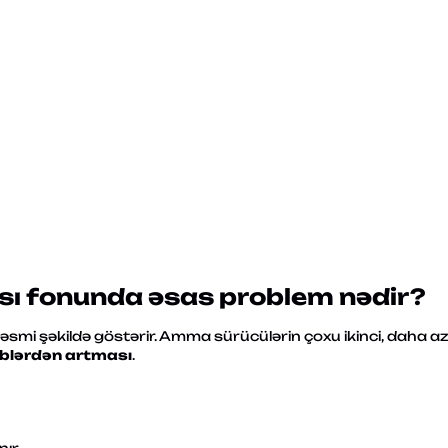
ı fonunda əsas problem nədir?
 rəsmi şəkildə göstərir. Amma sürücülərin çoxu ikinci, daha a
əblərdən artması
.
TƏŞƏKKÜR EDIRIK.
ƏMƏKDAŞIMIZ SIZINLƏ