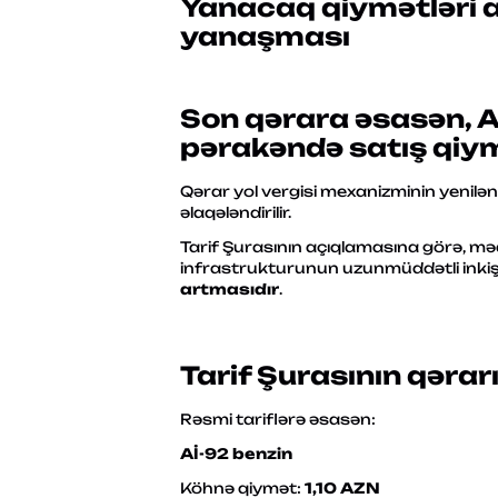
Yanacaq qiymətləri ar
yanaşması
Son qərara əsasən,
A
pərakəndə satış qiymət
Qərar yol vergisi mexanizminin yenilə
əlaqələndirilir.
Tarif Şurasının açıqlamasına görə, məqs
infrastrukturunun uzunmüddətli inkişaf
artmasıdır
.
Tarif Şurasının qəra
Rəsmi tariflərə əsasən:
Aİ-92 benzin
Köhnə qiymət:
1,10 AZN